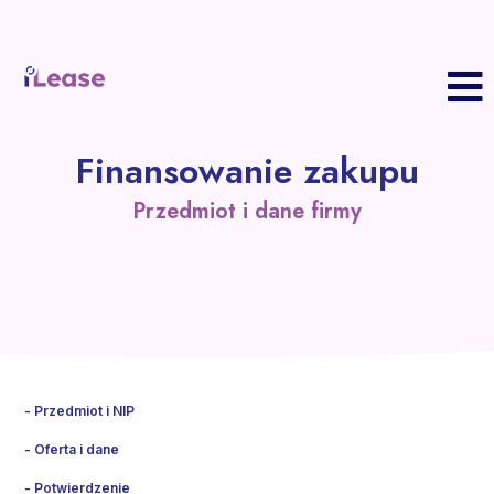
S
Finansowanie zakupu
P
z
Przedmiot i dane firmy
F
Z
w
P
K
B
K
R
Przedmiot i NIP
Oferta i dane
Potwierdzenie