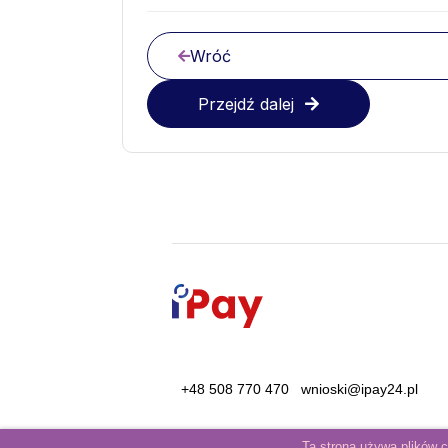
Wróć
Przejdź dalej
+48 508 770 470
wnioski@ipay24.pl
Ta strona używa plików 