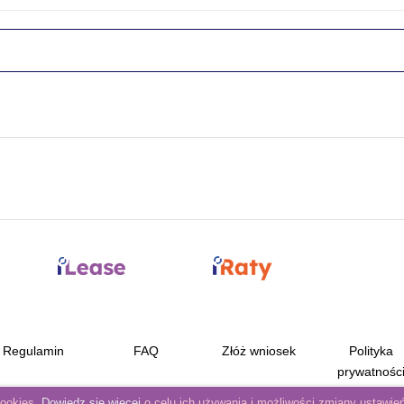
Regulamin
FAQ
Złóż wniosek
Polityka
prywatnośc
cookies.
Dowiedz się więcej
o celu ich używania i możliwości zmiany ustawień