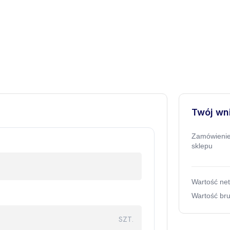
Twój wn
Zamówienie
sklepu
Wartość net
Wartość bru
SZT.