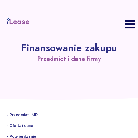
S
Finansowanie zakupu
P
z
Przedmiot i dane firmy
F
Z
w
P
K
B
K
R
Przedmiot i NIP
Oferta i dane
Potwierdzenie