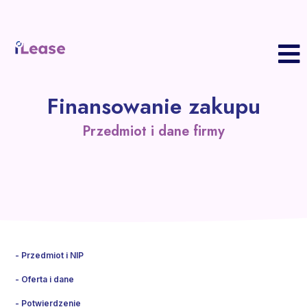
S
Finansowanie zakupu
P
z
Przedmiot i dane firmy
F
Z
w
P
K
B
K
R
Przedmiot i NIP
Oferta i dane
Potwierdzenie