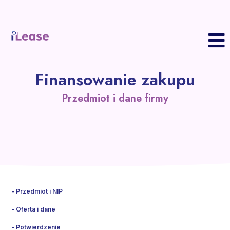
S
Finansowanie zakupu
P
z
Przedmiot i dane firmy
F
Z
w
P
K
B
K
R
Przedmiot i NIP
Oferta i dane
Potwierdzenie